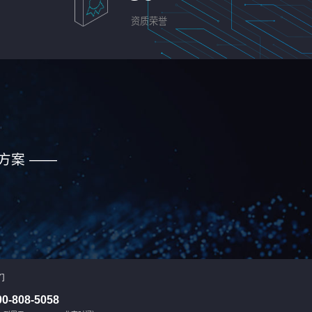
资质荣誉
方案 ——
们
00-808-5058